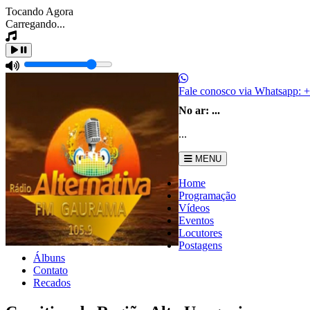
Tocando Agora
Carregando...
Fale conosco via Whatsapp:
+
No ar:
...
...
MENU
Home
Programação
Vídeos
Eventos
Locutores
Postagens
Álbuns
Contato
Recados