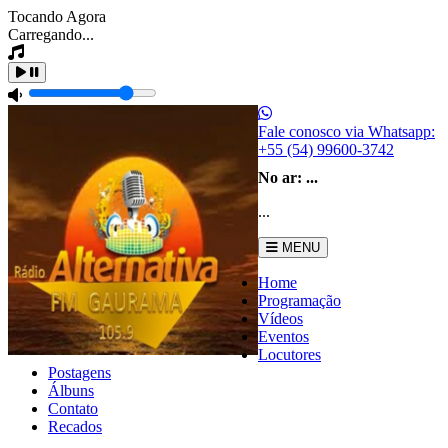
Tocando Agora
Carregando...
Fale conosco via Whatsapp:
+55 (54) 99600-3742
No ar:
...
...
MENU
Home
Programação
Vídeos
Eventos
Locutores
Postagens
Álbuns
Contato
Recados