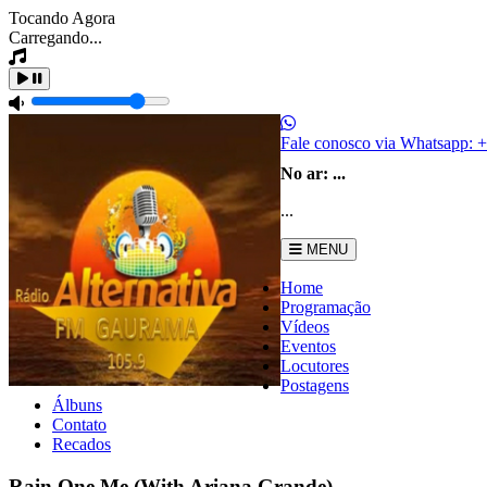
Tocando Agora
Carregando...
Fale conosco via Whatsapp:
+
No ar:
...
...
MENU
Home
Programação
Vídeos
Eventos
Locutores
Postagens
Álbuns
Contato
Recados
Rain One Me (With Ariana Grande)