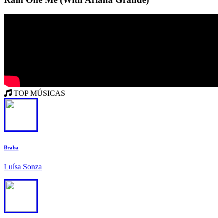
TOP MÚSICAS
1
Braba
Luísa Sonza
2