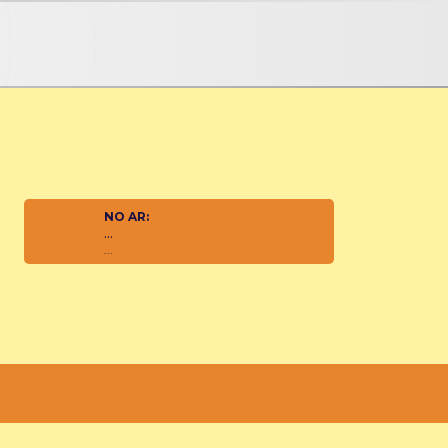
NO AR:
...
...