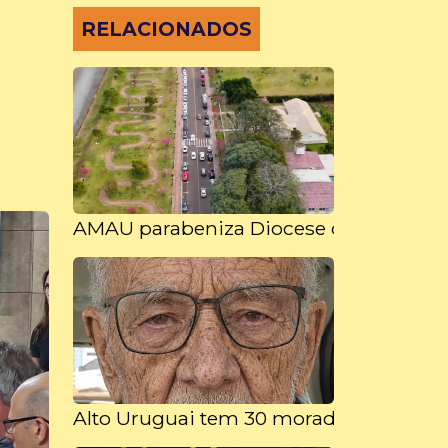
RELACIONADOS
AMAU parabeniza Diocese de Erexim pe
Alto Uruguai tem 30 moradores com m