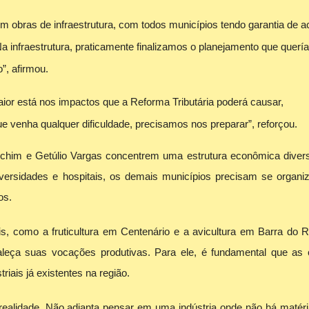
m obras de infraestrutura, com todos municípios tendo garantia de 
Na infraestrutura, praticamente finalizamos o planejamento que querí
”, afirmou.
or está nos impactos que a Reforma Tributária poderá causar,
 venha qualquer dificuldade, precisamos nos preparar”, reforçou.
him e Getúlio Vargas concentrem uma estrutura econômica diversi
niversidades e hospitais, os demais municípios precisam se organi
os.
is, como a fruticultura em Centenário e a avicultura em Barra do R
taleça suas vocações produtivas. Para ele, é fundamental que as 
iais já existentes na região.
realidade. Não adianta pensar em uma indústria onde não há matér