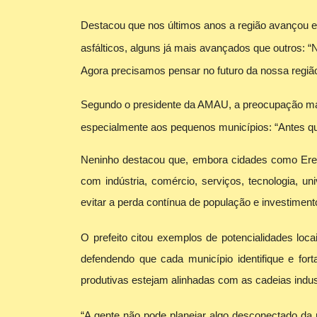
Destacou que nos últimos anos a região avançou e
asfálticos, alguns já mais avançados que outros: “
Agora precisamos pensar no futuro da nossa região
Segundo o presidente da AMAU, a preocupação mai
especialmente aos pequenos municípios: “Antes que
Neninho destacou que, embora cidades como Erec
com indústria, comércio, serviços, tecnologia, u
evitar a perda contínua de população e investiment
O prefeito citou exemplos de potencialidades loca
defendendo que cada município identifique e for
produtivas estejam alinhadas com as cadeias industr
“A gente não pode planejar algo desconectado da 