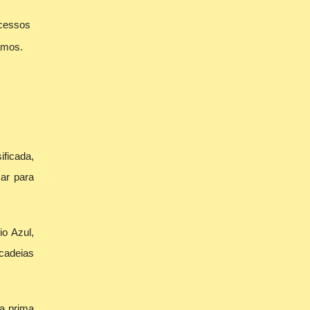
acessos
amos.
ficada,
zar para
io Azul,
cadeias
ia prima