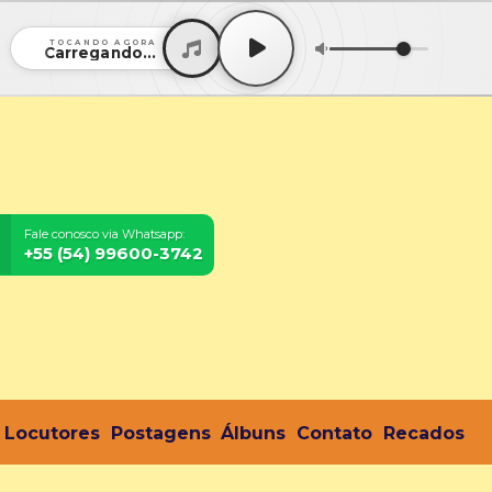
TOCANDO AGORA
Carregando...
Fale conosco via Whatsapp:
+55 (54) 99600-3742
Locutores
Postagens
Álbuns
Contato
Recados