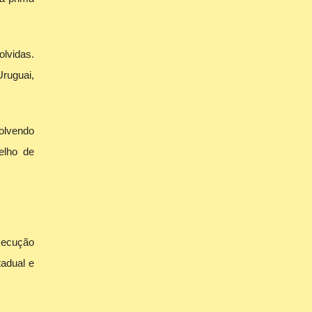
lvidas.
ruguai,
olvendo
elho de
xecução
tadual e