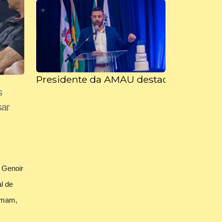
Presidente da AMAU destaca papel da 
s
sar
 Genoir
l de
ximam,