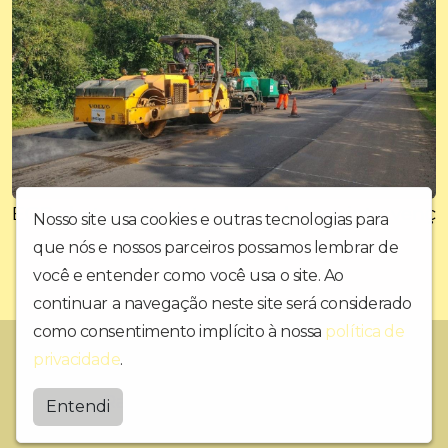
EGR alerta motoristas para obras e interven
Nosso site usa cookies e outras tecnologias para
que nós e nossos parceiros possamos lembrar de
você e entender como você usa o site. Ao
continuar a navegação neste site será considerado
como consentimento implícito à nossa
política de
A RÁDIO PRINCESA DO ALTO URUGUAI.
privacidade
.
Radioalternativagaurama
Entendi
by
BRASCAST