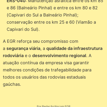
ERS-040
: Manutenção asfáltica entre os km 85
e 86 (Balneário Pinhal) e entre os km 80 e 82
(Capivari do Sul a Balneário Pinhal);
conservação entre os km 25 e 60 (Viamão a
Capivari do Sul).
A EGR reforça seu compromisso com
a
segurança viária
, a
qualidade da infraestrutura
rodoviária
e o
desenvolvimento regional
. A
atuação contínua da empresa visa garantir
melhores condições de trafegabilidade para
todos os usuários das rodovias estaduais
gaúchas.
Por Redação/Ascom EGR