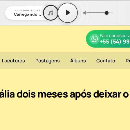
TOCANDO AGORA
Carregando...
Fale conosco 
+55 (54) 9
Locutores
Postagens
Álbuns
Contato
R
tália dois meses após deixar o