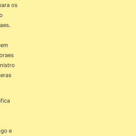
para os
do
raes.
, em
Moraes
nistro
peras
fica
ogo e