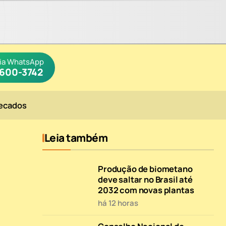
via WhatsApp
9600-3742
ecados
Leia também
Produção de biometano
deve saltar no Brasil até
2032 com novas plantas
há 12 horas