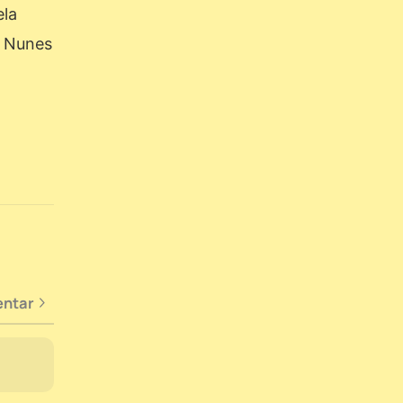
ela
o Nunes
ntar