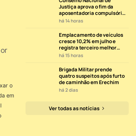
Conselho Nacional de
Justiça aprova o fim da
aposentadoria compulsória
como pena máxima para
há 14 horas
juízes
Emplacamento de veículos
cresce 10,2% em julho e
registra terceiro melhor
por
resultado da história
há 15 horas
Brigada Militar prende
quatro suspeitos após furto
de caminhão em Erechim
ixar o
há 2 dias
ada em
l
Ver todas as notícias
o