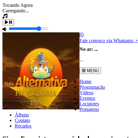
Tocando Agora
Carregando...
Fale conosco via Whatsapp:
+
No ar:
...
...
MENU
Home
Programação
Vídeos
Eventos
Locutores
Postagens
Álbuns
Contato
Recados