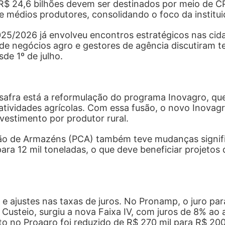
 R$ 24,6 bilhões devem ser destinados por meio de CP
 médios produtores, consolidando o foco da institui
2025/2026 já envolveu encontros estratégicos nas c
 de negócios agro e gestores de agência discutiram 
de 1º de julho.
 safra está a reformulação do programa Inovagro, que
vidades agrícolas. Com essa fusão, o novo Inovagro 
vestimento por produtor rural.
ão de Armazéns (PCA) também teve mudanças signifi
a 12 mil toneladas, o que deve beneficiar projetos 
 ajustes nas taxas de juros. No Pronamp, o juro par
Custeio, surgiu a nova Faixa IV, com juros de 8% ao 
to no Proagro foi reduzido de R$ 270 mil para R$ 20