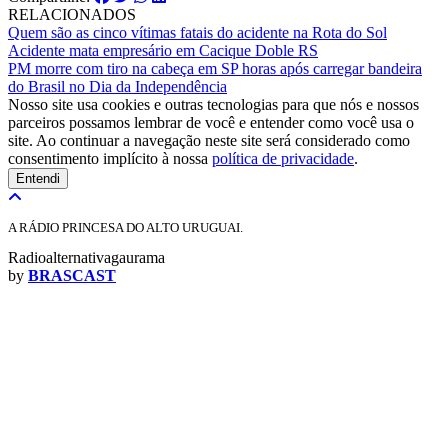
RELACIONADOS
Quem são as cinco vítimas fatais do acidente na Rota do Sol
Acidente mata empresário em Cacique Doble RS
PM morre com tiro na cabeça em SP horas após carregar bandeira
do Brasil no Dia da Independência
Nosso site usa cookies e outras tecnologias para que nós e nossos
parceiros possamos lembrar de você e entender como você usa o
site. Ao continuar a navegação neste site será considerado como
consentimento implícito à nossa
política de privacidade
.
Entendi
A RÁDIO PRINCESA DO ALTO URUGUAI.
Radioalternativagaurama
by
BRASCAST