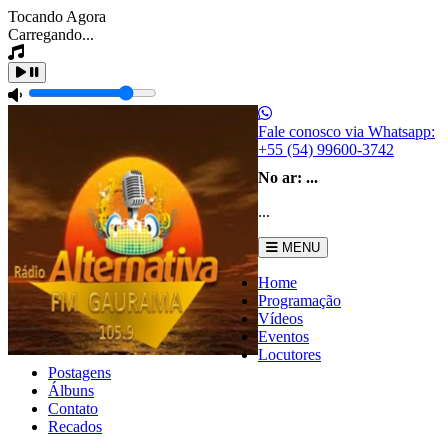
Tocando Agora
Carregando...
Fale conosco via Whatsapp:
+55 (54) 99600-3742
No ar:
...
...
MENU
Home
Programação
Vídeos
Eventos
Locutores
Postagens
Álbuns
Contato
Recados