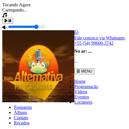
Tocando Agora
Carregando...
Fale conosco via Whatsapp:
+55 (54) 99600-3742
No ar:
...
...
MENU
Home
Programação
Vídeos
Eventos
Locutores
Postagens
Álbuns
Contato
Recados