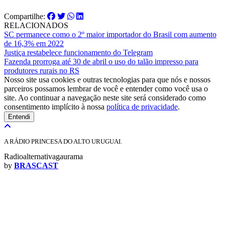
Compartilhe:
RELACIONADOS
SC permanece como o 2º maior importador do Brasil com aumento
de 16,3% em 2022
Justiça restabelece funcionamento do Telegram
Fazenda prorroga até 30 de abril o uso do talão impresso para
produtores rurais no RS
Nosso site usa cookies e outras tecnologias para que nós e nossos
parceiros possamos lembrar de você e entender como você usa o
site. Ao continuar a navegação neste site será considerado como
consentimento implícito à nossa
política de privacidade
.
Entendi
A RÁDIO PRINCESA DO ALTO URUGUAI.
Radioalternativagaurama
by
BRASCAST