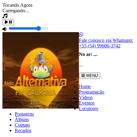
Tocando Agora
Carregando...
Fale conosco via Whatsapp:
+55 (54) 99600-3742
No ar:
...
...
MENU
Home
Programação
Vídeos
Eventos
Locutores
Postagens
Álbuns
Contato
Recados