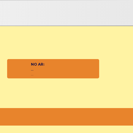
NO AR:
...
...