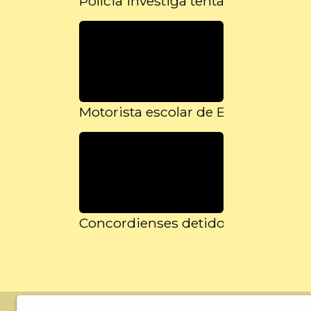
Polícia investiga tentativa de ext
Motorista escolar de Erebango é c
Concordienses detidos com 130 q