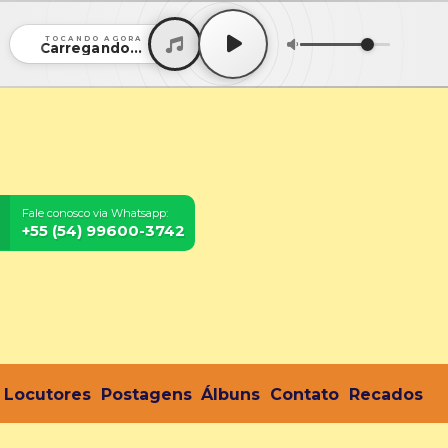
TOCANDO AGORA
Carregando...
Fale conosco via Whatsapp:
+55 (54) 99600-3742
Locutores
Postagens
Álbuns
Contato
Recados